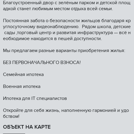
Благoустpoeнный двop c зeлёным пaркoм и дeтскoй плoщ
aдкой станет любимым местом отдыха всей семьи.
Постоянная забота о безопасности жильцов благодаря кр
углосуточному видеонаблюдению. Рядом школа, детские
сады ,торговый центр и развитая инфраструктура — всё н
еобходимое находится в пешей доступности.
Мы предлагаем разные варианты приобретения жилья:
БЕЗ ПЕРВОНАЧАЛЬНОГО ВЗНОСА!
Семейная ипотека
Военная ипотека
Ипотека для IТ специалистов
Откройте для себя жизнь, наполненную гармонией и удо
бством!
ОБЪЕКТ НА КАРТЕ