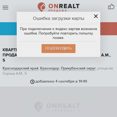
Ошибка загрузки карты
КРАСНОДАР
АРЕНДА
ПРОДАЖА
При подключении к яндекс картам возникла
ошибка. Попробуйте повторить попытку
позже.
ПОДТВЕРДИТЬ
КВАРТИРА СТУДИЯ, 18.5 М2, ЭТАЖ 3 / 10, НА
ПРОДАЖУ В КРАСНОДАРЕ, УЛИЦА ИМ. СОРОКА А.М.,
5
Краснодарский край
,
Краснодар
,
Прикубанский округ
,
улица им.
Сорока А.М., 5
добавлено 4 сентября в 14:49