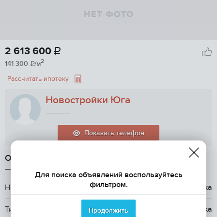
2 613 600

2
141 300
/м

Рассчитать ипотеку
Новостройки Юга
Показать телефон
ОБЩАЯ ИНФОРМАЦИЯ
Для поиска объявлений воспользуйтесь
фильтром.
Название ЖК
ЖК Сорока
Тип жилья
вторичка
Продолжить