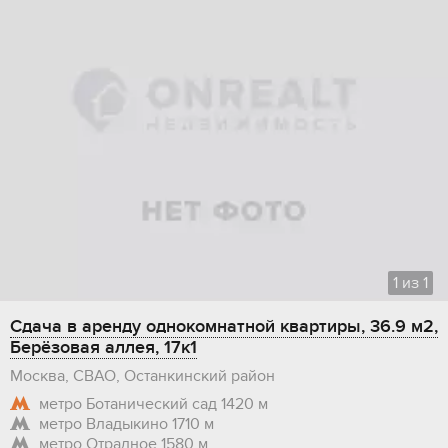
1
из
1
Сдача в аренду однокомнатной квартиры, 36.9 м2,
Берёзовая аллея, 17к1
Москва, СВАО, Останкинский район
метро Ботанический сад
1420 м
метро Владыкино
1710 м
метро Отрадное
1580 м