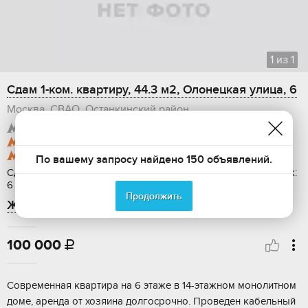
1
из
1
Сдам 1-ком. квартиру, 44.3 м2, Олонецкая улица, 6
Москва, СВАО, Останкинский район
метро Отрадное
1410 м
метро Ботанический сад
1480 м
метро Свиблово
1860 м
По вашему запросу найдено 150 объявлений.
Сдается: на длительный срок, Общая площадь: 44.3 м2, Этаж:
6 / 14, Ремонт: дизайнерский
Продолжить
ЖК Грин Парк
100 000

Современная квартира на 6 этаже в 14-этажном монолитном
доме, аренда от хозяина долгосрочно. Проведен кабельный