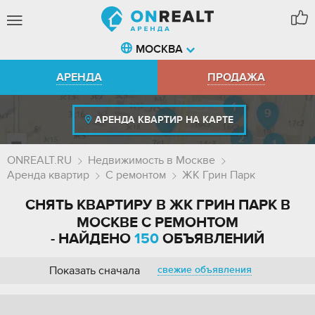
МОСКВА
АРЕНДА
ПРОДАЖА
АРЕНДА КВАРТИР НА КАРТЕ
ONREALT.RU
Недвижимость в Москве
Аренда квартир
С ремонтом
ЖК Грин Парк
СНЯТЬ КВАРТИРУ В ЖК ГРИН ПАРК В
МОСКВЕ С РЕМОНТОМ
- НАЙДЕНО
150
ОБЪЯВЛЕНИЙ
Показать сначала
свежие объявления