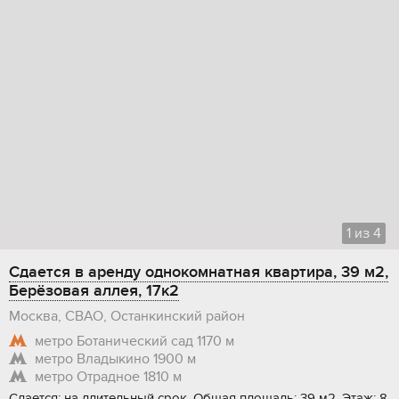
1
из
4
Сдается в аренду однокомнатная квартира, 39 м2,
Берёзовая аллея, 17к2
Москва, СВАО, Останкинский район
метро Ботанический сад
1170 м
метро Владыкино
1900 м
метро Отрадное
1810 м
Сдается: на длительный срок, Общая площадь: 39 м2, Этаж: 8