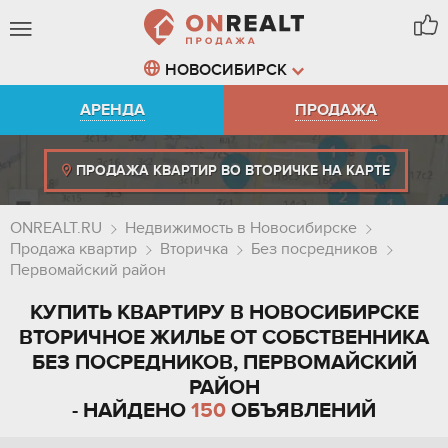
НОВОСИБИРСК
АРЕНДА
ПРОДАЖА
ПРОДАЖА КВАРТИР ВО ВТОРИЧКЕ НА КАРТЕ
ONREALT.RU
Недвижимость в Новосибирске
Продажа квартир
Вторичка
Без посредников
Первомайский район
КУПИТЬ КВАРТИРУ В НОВОСИБИРСКЕ
ВТОРИЧНОЕ ЖИЛЬЕ ОТ СОБСТВЕННИКА
БЕЗ ПОСРЕДНИКОВ, ПЕРВОМАЙСКИЙ
РАЙОН
- НАЙДЕНО
150
ОБЪЯВЛЕНИЙ