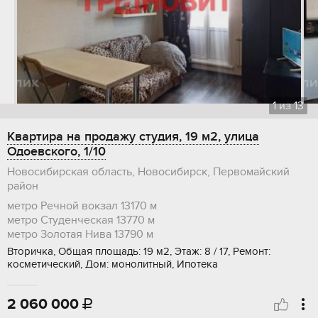
1
из
13
Квартира на продажу студия, 19 м2, улица
Одоевского, 1/10
Новосибирская область, Новосибирск, Первомайский
район
метро Речной вокзал
13170 м
метро Студенческая
13770 м
метро Золотая Нива
13790 м
Вторичка, Общая площадь: 19 м2, Этаж: 8 / 17, Ремонт:
косметический, Дом: монолитный, Ипотека
2 060 000
