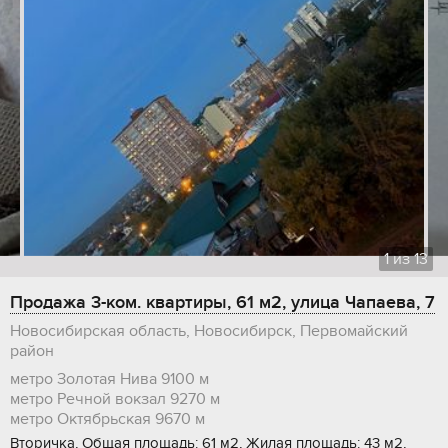
1
из
13
Продажа 3-ком. квартиры, 61 м2, улица Чапаева, 7
Новосибирская область, Новосибирск, Первомайский
район
метро Золотая Нива
9100 м
метро Речной вокзал
9270 м
метро Октябрьская
9670 м
Вторичка, Общая площадь: 61 м2, Жилая площадь: 43 м2,