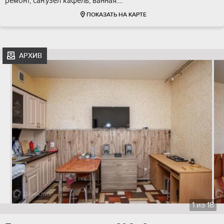
ремонт, сан.узел кафель, ванная....
ПОКАЗАТЬ НА КАРТЕ
АРХИВ
1
из
18