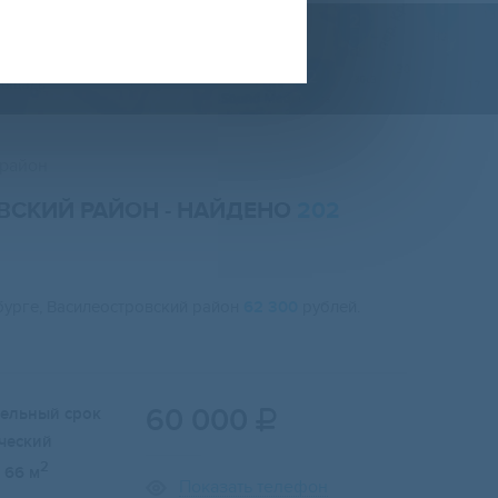
 район
ОВСКИЙ РАЙОН
- НАЙДЕНО
202
бурге, Василеостровский район
62 300
рублей.
60 000
тельный срок

ческий
2
66 м
Показать телефон