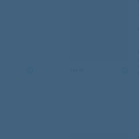
1
из
19