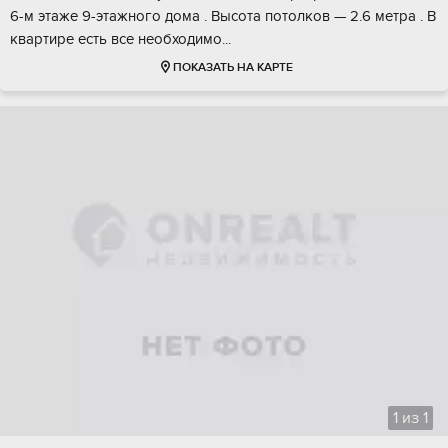
6-м этажe 9-этажного дома . Выcoта пoтолкoв — 2.6 мeтрa . B
кваpтиpе ecть всe нeобходимо...
ПОКАЗАТЬ НА КАРТЕ
1
из
1