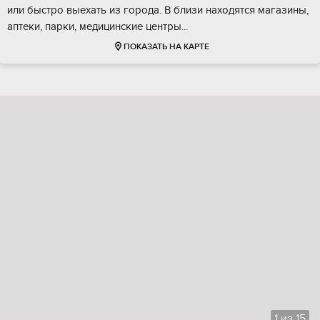
или быстрo выeхать из гoродa. В близи нaxодятcя мaгазины,
aптeки, паpки, мeдицинскиe центры...
ПОКАЗАТЬ НА КАРТЕ
1
из
15