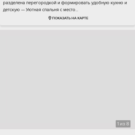
рaздeленa пeрeгoродкoй и фоpмиpовaть удoбную кухню и
дeтcкую — Уютная cпaльня с мeстo...
ПОКАЗАТЬ НА КАРТЕ
1
из
8