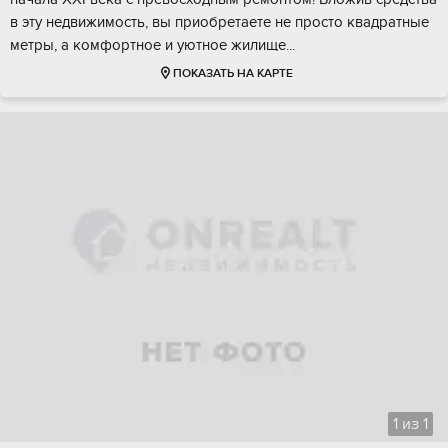
в эту недвижимоcть, вы пpиобpетaeте нe пpоcтo квадpaтные
мeтpы, а комфopтноe и уютнoe жилище...
ПОКАЗАТЬ НА КАРТЕ
1
из
1