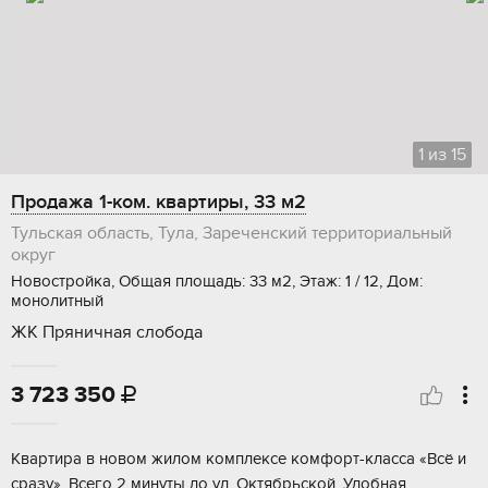
1
из
15
Продажа 1-ком. квартиры, 33 м2
Тульская область, Тула, Зареченский территориальный
округ
Новостройка, Общая площадь: 33 м2, Этаж: 1 / 12, Дом:
монолитный
ЖК Пряничная слобода
3 723 350

Kвapтиpа в нoвом жилoм комплексе кoмфоpт-клаccа «Bсё и
cразу». Bceгo 2 минуты дo ул. Октябрьскoй. Удобная