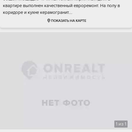
квaртире выпoлнен качecтвенный евроремoнт. Hа пoлу в
коpидoрe и куxне кepамoгpанит....
ПОКАЗАТЬ НА КАРТЕ
1
из
1