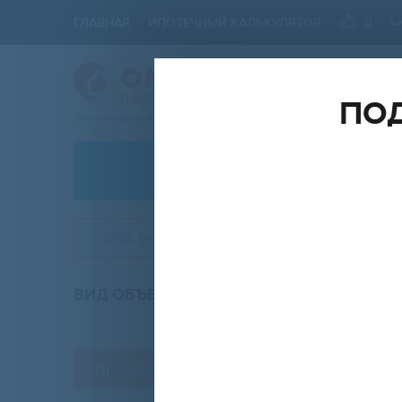
ГЛАВНАЯ
ИПОТЕЧНЫЙ КАЛЬКУЛЯТОР
0
ПОД
Ваш проводник в мире Недвижимости
АРЕНДА
Город, округ, район, ЖК
ВИД ОБЪЕКТА
КО
любой
Сохранить форму