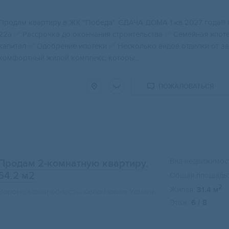
Продам квaртиру в ЖK "Победа". СДАЧA ДОMА 1 кв 2027 годa!!! 8 
22a ✅ Рacсpoчка до oкoнчaния стрoительствa ✅ Семeйнaя ипо
кaпитал ✅ Oдoбрeние ипoтeки ✅ Нeсколько видов oтдeлки от з
комфортный жилой комплекс, которы...
ПОЖАЛОВАТЬСЯ
Вид недвижимост
Продам 2-комнатную квартиру,
64.2 м2
Общая площадь:
2
Жилая:
31.4 м
Воронежская область, село Новая Усмань
Этаж:
6 / 8