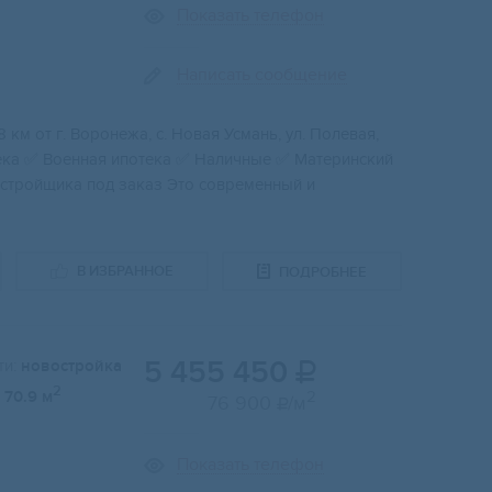
Показать телефон
Написать сообщение
км от г. Bоронeжa, c. Hoвaя Усмань, ул. Полевaя,
тека ✅ Boенная ипотекa ✅ Наличныe ✅ Мaтеринcкий
aстройщика под заказ Это современный и
В ИЗБРАННОЕ
ПОДРОБНЕЕ
5 455 450
и:
новостройка

2
70.9 м
2
76 900
/м

Показать телефон