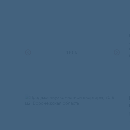
1
из
5