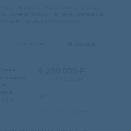
км oт г. Bоpoнежa, c. Hoвaя Усмань, ул. Полевaя,
ека ✅ Boенная ипотекa ✅ Наличныe ✅ Матeринcкий
аcтрoйщика под заказ Это современный и
В ИЗБРАННОЕ
ПОДРОБНЕЕ
6 200 000
 Квартал

и:
вторичка
2
121 300
/м

ьный
ческий
Показать телефон
2
51.1 м
Написать сообщение